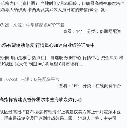
·哈梅内伊（资料图） 当地时间7月26日晚，伊朗最高领袖穆杰塔巴
领导人纳伊姆·卡西姆及其武装人员日前的来信作出回复....
7-28
来源：牛掌柜配资APP下载
查看：
141
分类：
倍顺网配资
月市场有望轮动修复 行情重心加速向业绩验证集中
极防御仍是核心 热点栏目 自选股 数据中心 行情中心 资金流向 模
线图 张大伟 制图 ■机构展望 8月市场有....
：07-28
来源：庆翔配资平台
查看：
159
分类：
在线配资平台
最高指挥官建议暂停霍尔木兹海峡轰炸行动
战区最高指挥官布拉德·库珀海军上将建议美方停止针对霍尔木兹
，理由是该轮空袭已达到作战效果上限。 消息人士称，中央司