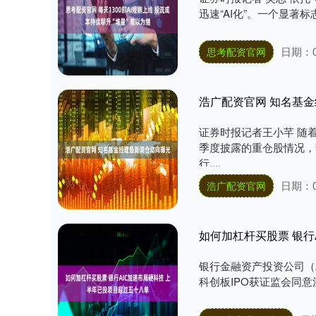
迅速“AI化”。一个显著标
日期：0
思考配资官网
浩广配资官网 知名基
证券时报记者王小芊 随
季度披露的重仓股情况，
行....
日期：0
浩广配资官网
如何加杠杆买股票 银行
银行金融资产投资公司（
科创板IPO获证监会同意