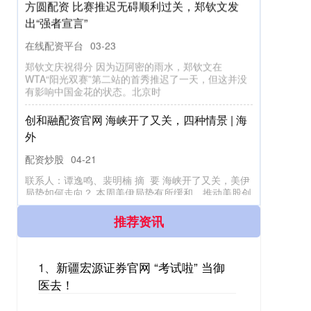
联富配资APP下载 姚彬任武汉市副市长
配资炒股
04-11
中国经济网武汉4月10日综合报道 2026年4月8日，武
汉市第十五届人民代表大会常务委员会第三十三次会
议通过，任命姚彬为
申宝配资appAPP下载 工人日报社评丨认
清“AI+”培训套路，呵护对新技术的热情与信任
推荐资讯
配资炒股
03-25
本报评论员 陈曦 我们要敞开胸怀拥抱新事物、融入
1、
新疆宏源证券官网 “考试啦” 当御
新趋势，同时也要保持头脑清醒，增强对“速成”“暴
医去！
富”的免疫力。压缩黑心机