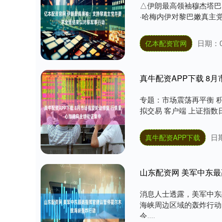
△伊朗最高领袖穆杰塔巴
·哈梅内伊对黎巴嫩真主党
日期：0
亿本配资官网
真牛配资APP下载 8
专题：市场震荡再平衡 积
拟交易 客户端 上证指数日K
日期
真牛配资APP下载
山东配资网 美军中东
消息人士透露，美军中东
海峡周边区域的轰炸行动
令....