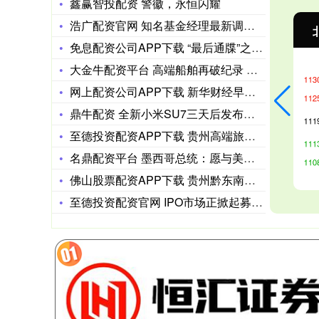
鑫赢智投配资 警徽，永恒闪耀
浩广配资官网 知名基金经理最新调仓动向曝光
沪深300
4651.31
-6.85
-0.15%
免息配资公司APP下载 “最后通牒”之下：霍尔木兹危机走到关
大金牛配资平台 高端船舶再破纪录 国内造船业高景气延续
网上配资公司APP下载 新华财经早报：10月7日
鼎牛配资 全新小米SU7三天后发布！这你受得了吗？
至德投资配资APP下载 贵州高端旅行社口碑榜出炉！游客预算控
名鼎配资平台 墨西哥总统：愿与美国合作 但不会在基本原则上让
佛山股票配资APP下载 贵州黔东南：“乐创”搭台“村嫂”上岗
至德投资配资官网 IPO市场正掀起募资“瘦身潮” 审核标准更