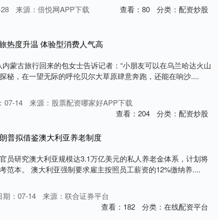
28
来源：倍悦网APP下载
查看：
80
分类：
配资炒股
旅热度升温 体验型消费人气高
刚刚从内蒙古旅行回来的包女士告诉记者：“小朋友可以在乌兰哈达火山
探秘，在一望无际的呼伦贝尔大草原肆意奔跑，还能在响沙....
07-14
来源：股票配资哪家好APP下载
查看：
204
分类：
配资炒股
特朗普拟借鉴澳大利亚养老制度
官员研究澳大利亚规模达3.1万亿美元的私人养老金体系，计划将
范本。 澳大利亚强制要求雇主按照员工薪资的12%缴纳养....
日期：07-14
来源：联合证券平台
查看：
182
分类：
在线配资平台