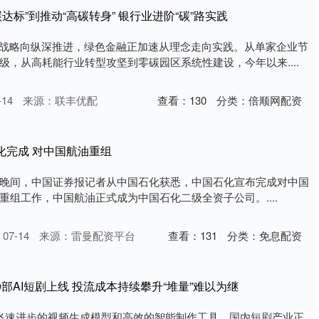
达标”到推动“高碳转身” 银行业进阶“碳”路实践
碳”战略向纵深推进，绿色金融正加速从理念走向实践。从单家企业节
级，从高耗能行业转型攻坚到零碳园区系统性建设，今年以来....
14
来源：联丰优配
查看：
130
分类：
倍顺网配资
化完成 对中国航油重组
11日晚间，中国证券报记者从中国石化获悉，中国石化宣布完成对中国
重组工作，中国航油正式成为中国石化二级全资子公司。....
7-14
来源：雷曼配资平台
查看：
131
分类：
免息配资
0部AI短剧上线 投流成本持续攀升“堆量”难以为继
托飞速进步的视频生成模型和高效的智能制作工具，国内短剧产业正