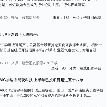
志是，AI短剧如今已成为行业绝对主流。 行业权威研究....
6-30
来源：盈邦网配资
查看：
132
分类：
倍顺网配资
金经理最新调仓动向曝光
着二季度接近尾声，公募基金最新持仓变化逐步浮出水面。 相比一
部分基金经理开始根据市场行情和行业景气度变化，对组合进
6-30
来源：期货配资股票APP下载
查看：
93
分类：
在线配资平台
AIC加速布局硬科技 上半年已投项目超过五十八单
AIC）投资硬科技的步伐正在提速。 近日，国产存储巨头长鑫科技
注册申请，并以295亿元的拟募资总额跻身科创板史上第....