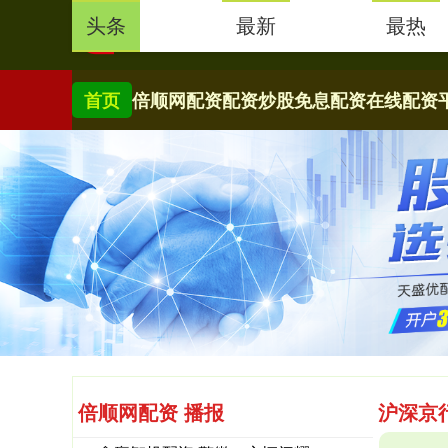
头条
最新
最热
首页
倍顺网配资
配资炒股
免息配资
在线配资
倍顺网配资 播报
沪深京