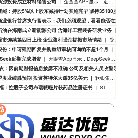
新源投资成立材料销售公司
企查查APP显示，近日，山东海科新源材料销售有限公司成立，法定代表人为燕增伟，经营范围包含：化工产品销售（不含许可类化工产品）；国内贸易代理；新材料技术研发；新材料技术推广服务等。企查查股权穿透显示，该公司由海科新源全资持股。
井松智能：持股5%以上股东减持计划实施完毕 减持35100股
井松智
3515.56
基金指数
722
-19.58
-0.55%
德国商业银行首席执行官表示：我们必须观望，看看能否在大型投资计划这类具体事务上开展合作。
德国
石油在海南成立新能源公司 含海洋工程装备研发业务
企查查
股市连续第四日上涨 企业盈利强劲提振市场情绪
受强劲的盈利数据提振，欧洲股市连续第四个交易日上涨，其中WPP Plc领涨媒体板块。欧洲斯托克600指数上涨0.4%，超过周三创下的收盘纪录。西班牙IBEX 35指数和法国CAC 40指数也创下新高。媒体股表现最佳，WPP股价飙升18%，此前这家广告公司上半年的利润超出分析师预期。在今日公布财报的30多家公司中，德国电信股价上涨5.6%，这家欧洲最大的电信运营商将股票回购计划规模上调至多30亿欧元(约35亿美元)。欧洲企业第二季度盈利表现强劲，支撑了市场对股市上涨行情有望持续的看法。截至周三MSCI欧洲指数成分股已公布业绩的公司中，超过半数盈利超出预期。瑞银全球财富管理首席投资官Mark Haefele表示，欧洲股票是投资者可以用来分散集中仓位i的资产类别之一，并称“亚洲、欧洲和优质债券有助于拓宽收益来源，提高收入，并增强投资组合的抗风险能力。”
股份：申请延期回复并购重组审核问询函不超1个月
凯众股份
pSeek近期完成增资
天眼查App显示，DeepSeek关联公司杭州深度求索人工智能基础技术研究有限公司近期发生工商变更，新增国家人工智能产业投资基金合伙企业（有限合伙）、杭州程砺企业管理咨询合伙企业（有限合伙）为股东，注册资本由1500万人民币增至约1644.7万人民币。该公司成立于2023年7月，法定代表人为裴湉，经营范围包括人工智能应用软件开发、软件开发、数据处理服务等。
ST星农：因前期财报信息披露不准确 公司及相关人员收警示函
ST
季度业绩胜预期 投资英特尔大赚85亿美元
软银集团公布的季度净利润降幅小于市场预期，主要得益于其持有的英特尔公司股份带来的丰厚收益，而市场目前正密切关注其对OpenAI的巨额押注。这家总部位于东京的科技投资公司在截至6月的季度中，因持有英特尔股份录得1.3万亿日元（约85亿美元）投资收益。英特尔股价当季飙升216%。软银去年以每股23美元的价格投入20亿美元买入英特尔股票，这笔投资部分抵消了OpenAI估值增长放缓以及Vision Fund投资组合价值下滑带来的影响。
人福：控股子公司布瑞哌唑片获药品注册证书
ST人福公告称，公司控股子公司宜昌人福药业近日收到国家药监局核准签发的布瑞哌唑片《药品注册证书》，该药品主要用于治疗成人精神分裂症。宜昌人福于2025年4月提交上市许可申请，截至目前该项目累计研发投入约1800万元。原研产品2025年全国销售额约900万元。获批标志宜昌人福可在国内销售该产品，将丰富公司产品线，其未来销售受多种因素影响，具有不确定性。